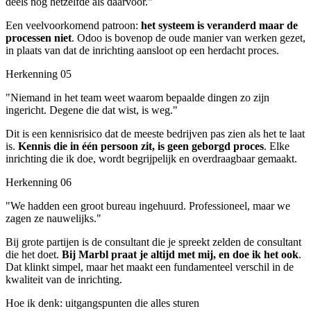
deels nog hetzelfde als daarvoor."
Een veelvoorkomend patroon:
het systeem is veranderd maar de
processen niet
. Odoo is bovenop de oude manier van werken gezet,
in plaats van dat de inrichting aansloot op een herdacht proces.
Herkenning 05
"Niemand in het team weet waarom bepaalde dingen zo zijn
ingericht. Degene die dat wist, is weg."
Dit is een kennisrisico dat de meeste bedrijven pas zien als het te laat
is.
Kennis die in één persoon zit, is geen geborgd proces
. Elke
inrichting die ik doe, wordt begrijpelijk en overdraagbaar gemaakt.
Herkenning 06
"We hadden een groot bureau ingehuurd. Professioneel, maar we
zagen ze nauwelijks."
Bij grote partijen is de consultant die je spreekt zelden de consultant
die het doet.
Bij Marbl praat je altijd met mij, en doe ik het ook
.
Dat klinkt simpel, maar het maakt een fundamenteel verschil in de
kwaliteit van de inrichting.
Hoe ik denk: uitgangspunten die alles sturen