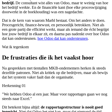
bedrijf.
De consultant wist alles van Odoo, maar te weinig van hoe
het bedrijf werkte. En de financiële kant (hoe elke proceswijziging
doorwerkt in de boekhouding) was een nagedachte.
Dat is de kern van waarom Marbl bestaat. Om het anders te doen.
Procesgericht, finance-bewust, en persoonlijk betrokken. Niet als
een grote partij die efficiënt werkt, maar als iemand die écht begrijpt
hoe jouw bedrijf in elkaar zit, en daarna pas nadenkt over hoe Odoo
dat kan ondersteunen.
hoe Odoo dat kan ondersteunen
.
Wat ik tegenkom
De frustraties die ik het vaakst hoor
Na gesprekken met tientallen MKB-ondernemers herken ik steeds
dezelfde patronen. Niet als kritiek op die bedrijven, maar als bewijs
dat het systeem vaker faalt dan de organisatie.
Herkenning 01
"We hebben Odoo al een jaar. Maar voor rapportages gaan we nog
steeds naar Excel."
Dit betekent bijna altijd:
de rapportagestructuur is nooit goed
ingericht
. Niet dat Odoo het niet kan, maar dat niemand de tijd