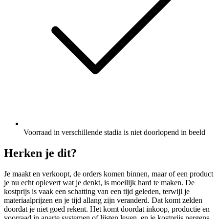
Voorraad in verschillende stadia is niet doorlopend in beeld
Herken je dit?
Je maakt en verkoopt, de orders komen binnen, maar of een product
je nu echt oplevert wat je denkt, is moeilijk hard te maken. De
kostprijs is vaak een schatting van een tijd geleden, terwijl je
materiaalprijzen en je tijd allang zijn veranderd. Dat komt zelden
doordat je niet goed rekent. Het komt doordat inkoop, productie en
voorraad in aparte systemen of lijsten leven, en je kostprijs nergens