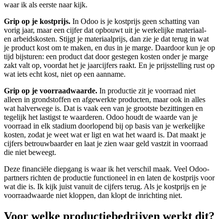
waar ik als eerste naar kijk.
Grip op je kostprijs.
In Odoo is je kostprijs geen schatting van
vorig jaar, maar een cijfer dat opbouwt uit je werkelijke materiaal-
en arbeidskosten. Stijgt je materiaalprijs, dan zie je dat terug in wat
je product kost om te maken, en dus in je marge. Daardoor kun je op
tijd bijsturen: een product dat door gestegen kosten onder je marge
zakt valt op, voordat het je jaarcijfers raakt. En je prijsstelling rust op
wat iets echt kost, niet op een aanname.
Grip op je voorraadwaarde.
In productie zit je voorraad niet
alleen in grondstoffen en afgewerkte producten, maar ook in alles
wat halverwege is. Dat is vaak een van je grootste bezittingen en
tegelijk het lastigst te waarderen. Odoo houdt de waarde van je
voorraad in elk stadium doorlopend bij op basis van je werkelijke
kosten, zodat je weet wat er ligt en wat het waard is. Dat maakt je
cijfers betrouwbaarder en laat je zien waar geld vastzit in voorraad
die niet beweegt.
Deze financiële diepgang is waar ik het verschil maak. Veel Odoo-
partners richten de productie functioneel in en laten de kostprijs voor
wat die is. Ik kijk juist vanuit de cijfers terug. Als je kostprijs en je
voorraadwaarde niet kloppen, dan klopt de inrichting niet.
Voor welke productiebedrijven werkt dit?